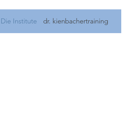
Die Institute
dr. kienbachertraining