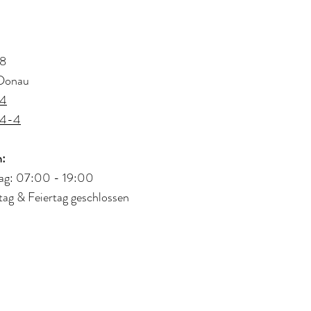
 8
 Donau
64
64-4
ten:
tag: 07:00 - 19:00
tag & Feiertag geschlossen