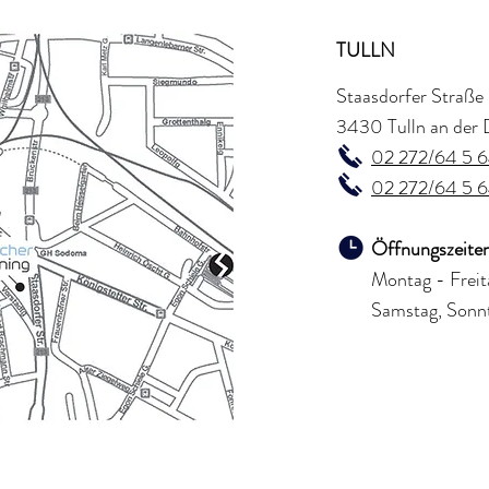
TULLN
Staasdorfer Straße
3430 Tulln an der
02 272/64 5 
02 272/64 5 
Öffnungszei
Montag - Frei
Samstag, S
onn